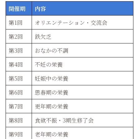
開催期
内容
第1回
オリエンテーション・交流会
第2回
鉄欠乏
第3回
おなかの不調
第4回
不妊の栄養
第5回
妊娠中の栄養
第6回
思春期の栄養
第7回
更年期の栄養
第8回
食欲不振・3期生修了会
第9回
老年期の栄養