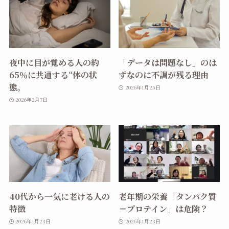
夜中に目が覚める人の約
「データは問題なし」のは
65％に共通する“体の状
ずなのに不調が残る理由
態。
2026年1月25日
2026年2月7日
40代から一気に老ける人の
老年期の栄養「タンパク質
特徴
＝プロテイン」は危険？
2026年1月23日
2026年1月23日